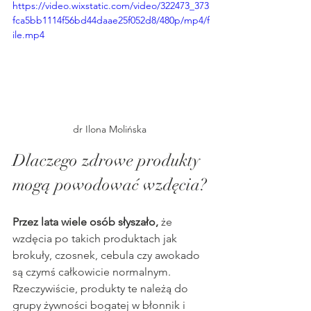
https://video.wixstatic.com/video/322473_373
fca5bb1114f56bd44daae25f052d8/480p/mp4/f
ile.mp4
dr Ilona Molińska 
Dlaczego zdrowe produkty 
mogą powodować wzdęcia?
Przez lata wiele osób słyszało,
 że 
wzdęcia po takich produktach jak 
brokuły, czosnek, cebula czy awokado 
są czymś całkowicie normalnym. 
Rzeczywiście, produkty te należą do 
grupy żywności bogatej w błonnik i 