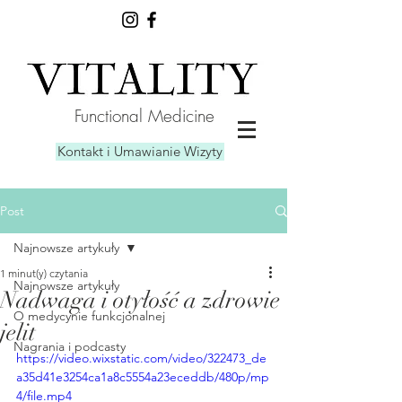
Functional Medicine
Kontakt i Umawianie Wizyty
Post
Najnowsze artykuły
1 minut(y) czytania
Najnowsze artykuły
Nadwaga i otyłość a zdrowie
O medycynie funkcjonalnej
jelit
Nagrania i podcasty
https://video.wixstatic.com/video/322473_de
a35d41e3254ca1a8c5554a23eceddb/480p/mp
4/file.mp4