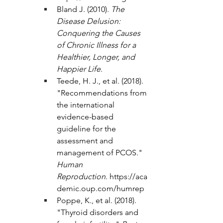
Bland J. (2010). 
The 
Disease Delusion: 
Conquering the Causes 
of Chronic Illness for a 
Healthier, Longer, and 
Happier Life
.
Teede, H. J., et al. (2018). 
"Recommendations from 
the international 
evidence-based 
guideline for the 
assessment and 
management of PCOS." 
Human 
Reproduction
. 
https://aca
demic.oup.com/humrep
Poppe, K., et al. (2018). 
"Thyroid disorders and 