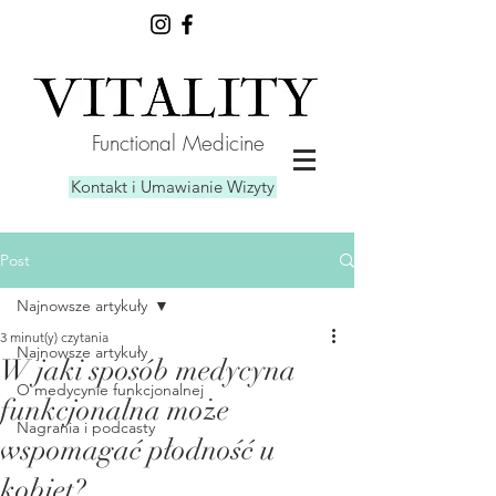
Functional Medicine
Kontakt i Umawianie Wizyty
Post
Najnowsze artykuły
3 minut(y) czytania
Najnowsze artykuły
W jaki sposób medycyna
O medycynie funkcjonalnej
funkcjonalna może
Nagrania i podcasty
wspomagać płodność u
kobiet?