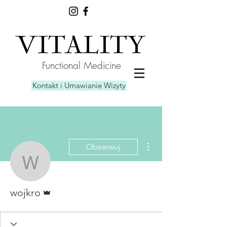
Functional Medicine
Kontakt i Umawianie Wizyty
Więcej działań
Obserwuj
wojkro
Administrator
wojkro