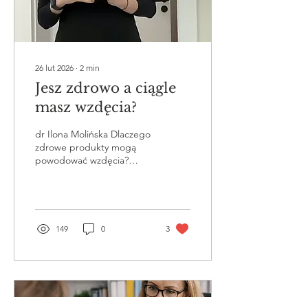
liczne objawy...
26 lut 2026
∙
2
min
Jesz zdrowo a ciągle
masz wzdęcia?
dr Ilona Molińska Dlaczego
zdrowe produkty mogą
powodować wzdęcia?
Przez lata wiele osób
słyszało, że wzdęcia po
takich produktach jak
brokuły, czosnek, cebula
czy awokado są czymś
149
0
3
całkowicie normalnym.
Rzeczywiście, produkty te
należą do grupy żywności
bogatej w błonnik i związki
fermentujące, które mogą
zwiększać produkcję gazów