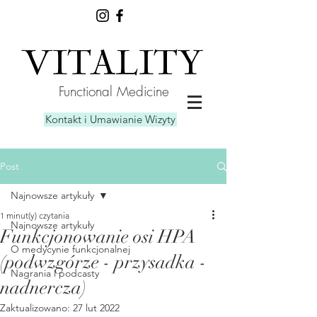
Functional Medicine
Kontakt i Umawianie Wizyty
Post
Najnowsze artykuły
1 minut(y) czytania
Najnowsze artykuły
Funkcjonowanie osi HPA
O medycynie funkcjonalnej
(podwzgórze - przysadka -
Nagrania i podcasty
nadnercza)
Zaktualizowano:
27 lut 2022